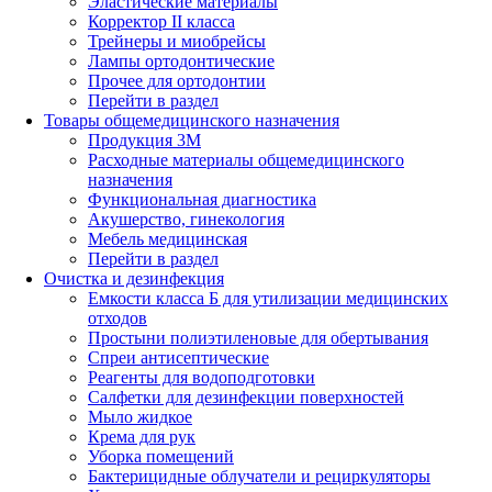
Эластические материалы
Корректор II класса
Трейнеры и миобрейсы
Лампы ортодонтические
Прочее для ортодонтии
Перейти в раздел
Товары общемедицинского назначения
Продукция 3М
Расходные материалы общемедицинского
назначения
Функциональная диагностика
Акушерство, гинекология
Мебель медицинская
Перейти в раздел
Очистка и дезинфекция
Емкости класса Б для утилизации медицинских
отходов
Простыни полиэтиленовые для обертывания
Спреи антисептические
Реагенты для водоподготовки
Салфетки для дезинфекции поверхностей
Мыло жидкое
Крема для рук
Уборка помещений
Бактерицидные облучатели и рециркуляторы