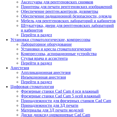
Аксессуары для рентгеновских снимков
Принтеры для печати рентгеновских изображений
Обеспечение рентген.контроля, дозиметры
Обеспечение радиационной безопасности, одежда
Мебель для рентгеновских лабораторий и кабинетов
Штукатурка, двери для рентгеновских лабораторий
и кабинетов
Перейти в раздел
Установки стоматологические, компрессоры
Лабораторное оборудование
Установки и кресла стоматологические
Компрессоры, аспирационные устройства
Стулья врача и ассистента
Перейти в раздел
Анестезия
Аппликационная анестезия
Инъекционная анестезия
Перейти в раздел
Цифровая стоматология
Фрезерные станки Cad Cam 4 оси влажный
Фрезерные станки Cad Cam 5 осей влажный
Принадлежности для фрезерных станков Cad Cam
Принадлежности для 3Д печати
Материалы для 3Д печати моделей
Диски диоксид циркониевые Cad Cam