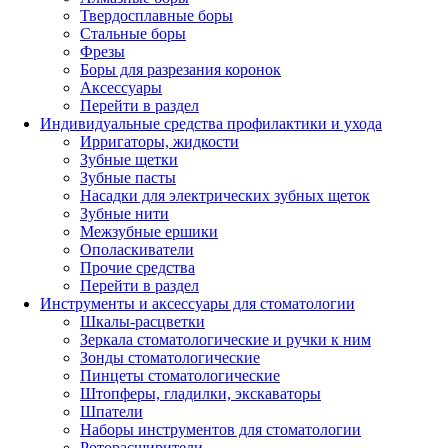
Твердосплавные боры
Стальные боры
Фрезы
Боры для разрезания коронок
Аксессуары
Перейти в раздел
Индивидуальные средства профилактики и ухода
Ирригаторы, жидкости
Зубные щетки
Зубные пасты
Насадки для электрических зубных щеток
Зубные нити
Межзубные ершики
Ополаскиватели
Прочие средства
Перейти в раздел
Инструменты и аксессуары для стоматологии
Шкалы-расцветки
Зеркала стоматологические и ручки к ним
Зонды стоматологические
Пинцеты стоматологические
Штопферы, гладилки, экскаваторы
Шпатели
Наборы инструментов для стоматологии
Роторасширители