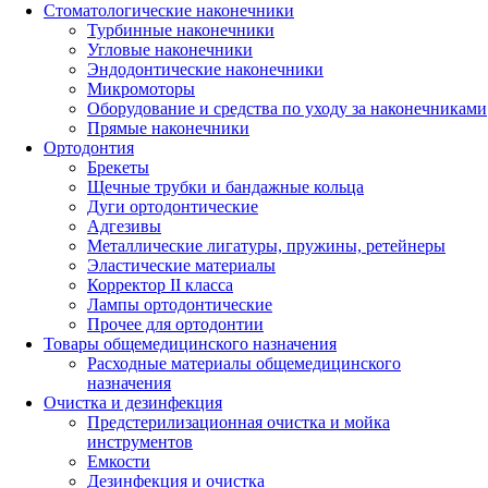
Стоматологические наконечники
Турбинные наконечники
Угловые наконечники
Эндодонтические наконечники
Микромоторы
Оборудование и средства по уходу за наконечниками
Прямые наконечники
Ортодонтия
Брекеты
Щечные трубки и бандажные кольца
Дуги ортодонтические
Адгезивы
Металлические лигатуры, пружины, ретейнеры
Эластические материалы
Корректор II класса
Лампы ортодонтические
Прочее для ортодонтии
Товары общемедицинского назначения
Расходные материалы общемедицинского
назначения
Очистка и дезинфекция
Предстерилизационная очистка и мойка
инструментов
Емкости
Дезинфекция и очистка