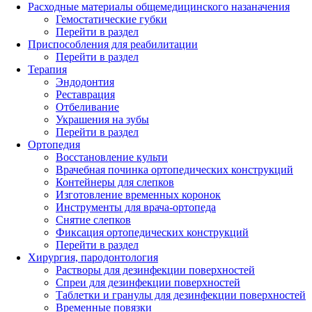
Расходные материалы общемедицинского назаначения
Гемостатические губки
Перейти в раздел
Приспособления для реабилитации
Перейти в раздел
Терапия
Эндодонтия
Реставрация
Отбеливание
Украшения на зубы
Перейти в раздел
Ортопедия
Восстановление культи
Врачебная починка ортопедических конструкций
Контейнеры для слепков
Изготовление временных коронок
Инструменты для врача-ортопеда
Снятие слепков
Фиксация ортопедических конструкций
Перейти в раздел
Хирургия, пародонтология
Растворы для дезинфекции поверхностей
Спреи для дезинфекции поверхностей
Таблетки и гранулы для дезинфекции поверхностей
Временные повязки