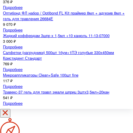
376 ₽
Подробнее
Оптибонд ФЛ набор / Optibond FL Kit праймер 8мл + адгезив 8мл +
гель для травления 26684Е
9 070 ₽
Подробнее
Жидкий коффердам 3шпр х 1,5мл +10 канюль 11-13-07000
3 000 ₽
Подробнее
Салфетки (нагрудники) 500шт 1бум+1ПЭ голубые 330х450мм
Кристидент Стандарт
769 ₽
Подробнее
Микроаппликаторы Clean+Safe 100шт fine
117 ₽
Подробнее
Травекс-37 гель для травл эмали шприц 3штх3,5мл+20кан
541 ₽
Подробнее