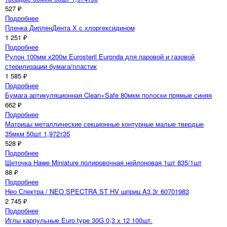
527 ₽
Подробнее
Пленка ДипленДента Х с хлоргексидином
1 251 ₽
Подробнее
Рулон 100мм х200м Eurosteril Euronda для паровой и газовой
стерилизации бумага/пластик
1 585 ₽
Подробнее
Бумага артикуляционная Clean+Safe 80мкм полоски прямые синяя
662 ₽
Подробнее
Матрицы металлические секционные контурные малые твердые
35мкм 50шт 1,972т35
528 ₽
Подробнее
Щеточка Hawe Miniature полировочная нейлоновая 1шт 835/1шт
88 ₽
Подробнее
Нео Спектра / NEO SPECTRA ST HV шприц A3 3г 60701983
2 745 ₽
Подробнее
Иглы карпульные Euro type 30G 0,3 х 12 100шт.