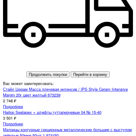
Продолжить покупки
Перейти в корзину
Вас может заинтересовать:
Стайл Церам Масса плечевая интенсив / IPS Style Ceram Intensive
Margin 20г цвет желтый 673239
2 748 ₽
Подробнее
Набор Sealapex + штифты гуттаперчевые 04 № 15-40
3 501 ₽
Подробнее
Матрицы контурные секционные металлические большие с выступом
твёрдые 50мкм 50шт 1,974т50