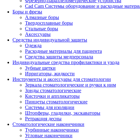
Фрезерно-параллелометрические устройства
Cad Cam Системы оборудование и расходные матери
Боры и фрезы
Алмазные боры
Твердосплавные боры
Стальные боры
Аксессуары
Средства индивидуальной защиты
Одежда
Расходные материалы для пациента
Средства защиты медперсонала
Индивидуальные средства профилактики и ухода
Зубные щетки
Ирригаторы, жидкости
Инструменты и аксессуары для стоматологии
Зеркала стоматологические и ручки к ним
Зонды стоматологические
Кисточки и аппликаторы
Пинцеты стоматологические
Системы для изоляции
Штопферы, гладилки, экскаваторы
Ретракция десны
Стоматологические наконечники
Турбинные наконечники
Угловые наконечники