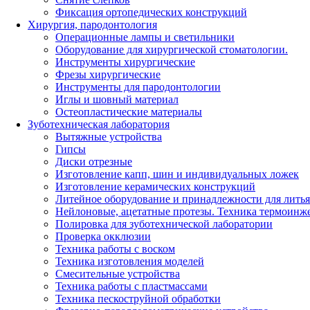
Фиксация ортопедических конструкций
Хирургия, пародонтология
Операционные лампы и светильники
Оборудование для хирургической стоматологии.
Инструменты хирургические
Фрезы хирургические
Инструменты для пародонтологии
Иглы и шовный материал
Остеопластические материалы
Зуботехническая лаборатория
Вытяжные устройства
Гипсы
Диски отрезные
Изготовление капп, шин и индивидуальных ложек
Изготовление керамических конструкций
Литейное оборудование и принадлежности для литья
Нейлоновые, ацетатные протезы. Техника термоинж
Полировка для зуботехнической лаборатории
Проверка окклюзии
Техника работы с воском
Техника изготовления моделей
Смесительные устройства
Техника работы с пластмассами
Техника пескоструйной обработки