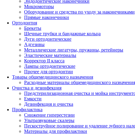
Эндодонтические наконечники
Микромоторы
Оборудование и средства по уходу за наконечниками
Прямые наконечники
Ортодонтия
Брекеты
Щечные трубки и бандажные кольца
Дуги ортодонтические
Адгезивы
Металлические лигатуры, пружины, ретейнеры
Эластические материалы
Корректор II класса
Лампы ортодонтические
Прочее для ортодонтии
Товары общемедицинского назначения
Расходные материалы общемедицинского назначени
Очистка и дезинфекция
Предстерилизационная очистка и мойка инструмент
Емкости
Дезинфекция и очистка
Профилактика
Снижение гиперестезии
Ультразвуковые скалеры
Пескоструйное полирование и удаление зубного нал
Материалы для профилактики