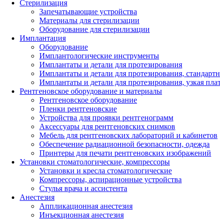
Стерилизация
Запечатывающие устройства
Материалы для стерилизации
Оборудование для стерилизации
Имплантация
Оборудование
Имплантологические инструменты
Имплантаты и детали для протезирования
Имплантаты и детали для протезирования, стандарт
Имплантаты и детали для протезирования, узкая пла
Рентгеновское оборудование и материалы
Рентгеновское оборудование
Пленки рентгеновские
Устройства для проявки рентгенограмм
Аксессуары для рентгеновских снимков
Мебель для рентгеновских лабораторий и кабинетов
Обеспечение радиационной безопасности, одежда
Принтеры для печати рентгеновских изображений
Установки стоматологические, компрессоры
Установки и кресла стоматологические
Компрессоры, аспирационные устройства
Стулья врача и ассистента
Анестезия
Аппликационная анестезия
Инъекционная анестезия