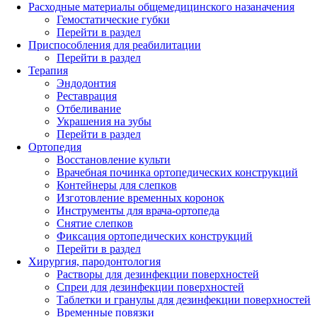
Расходные материалы общемедицинского назаначения
Гемостатические губки
Перейти в раздел
Приспособления для реабилитации
Перейти в раздел
Терапия
Эндодонтия
Реставрация
Отбеливание
Украшения на зубы
Перейти в раздел
Ортопедия
Восстановление культи
Врачебная починка ортопедических конструкций
Контейнеры для слепков
Изготовление временных коронок
Инструменты для врача-ортопеда
Снятие слепков
Фиксация ортопедических конструкций
Перейти в раздел
Хирургия, пародонтология
Растворы для дезинфекции поверхностей
Спреи для дезинфекции поверхностей
Таблетки и гранулы для дезинфекции поверхностей
Временные повязки