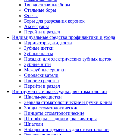
Твердосплавные боры
Стальные боры
Фрезы
Боры для разрезания коронок
Аксессуары
Перейти в раздел
Индивидуальные средства профилактики и ухода
Ирригаторы, жидкости
Зубные щетки
Зубные пасты
Насадки для электрических зубных щеток
Зубные нити
Межзубные ершики
Ополаскиватели
Прочие средства
Перейти в раздел
Инструменты и аксессуары для стоматологии
Шкалы-расцветки
Зеркала стоматологические и ручки к ним
Зонды стоматологические
Пинцеты стоматологические
Штопферы, гладилки, экскаваторы
Шпатели
Наборы инструментов для стоматологии
Роторасширители