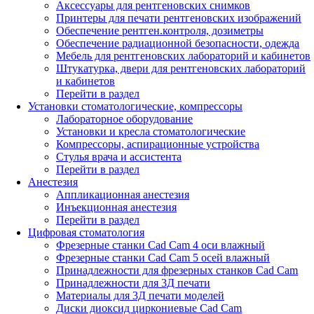
Аксессуары для рентгеновских снимков
Принтеры для печати рентгеновских изображений
Обеспечение рентген.контроля, дозиметры
Обеспечение радиационной безопасности, одежда
Мебель для рентгеновских лабораторий и кабинетов
Штукатурка, двери для рентгеновских лабораторий
и кабинетов
Перейти в раздел
Установки стоматологические, компрессоры
Лабораторное оборудование
Установки и кресла стоматологические
Компрессоры, аспирационные устройства
Стулья врача и ассистента
Перейти в раздел
Анестезия
Аппликационная анестезия
Инъекционная анестезия
Перейти в раздел
Цифровая стоматология
Фрезерные станки Cad Cam 4 оси влажный
Фрезерные станки Cad Cam 5 осей влажный
Принадлежности для фрезерных станков Cad Cam
Принадлежности для 3Д печати
Материалы для 3Д печати моделей
Диски диоксид циркониевые Cad Cam