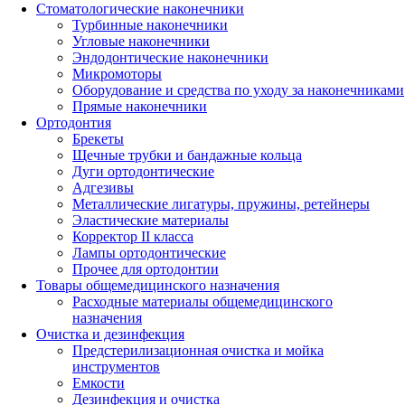
Стоматологические наконечники
Турбинные наконечники
Угловые наконечники
Эндодонтические наконечники
Микромоторы
Оборудование и средства по уходу за наконечниками
Прямые наконечники
Ортодонтия
Брекеты
Щечные трубки и бандажные кольца
Дуги ортодонтические
Адгезивы
Металлические лигатуры, пружины, ретейнеры
Эластические материалы
Корректор II класса
Лампы ортодонтические
Прочее для ортодонтии
Товары общемедицинского назначения
Расходные материалы общемедицинского
назначения
Очистка и дезинфекция
Предстерилизационная очистка и мойка
инструментов
Емкости
Дезинфекция и очистка