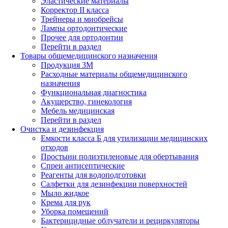
Эластические материалы
Корректор II класса
Трейнеры и миобрейсы
Лампы ортодонтические
Прочее для ортодонтии
Перейти в раздел
Товары общемедицинского назначения
Продукция 3М
Расходные материалы общемедицинского
назначения
Функциональная диагностика
Акушерство, гинекология
Мебель медицинская
Перейти в раздел
Очистка и дезинфекция
Емкости класса Б для утилизации медицинских
отходов
Простыни полиэтиленовые для обертывания
Спреи антисептические
Реагенты для водоподготовки
Салфетки для дезинфекции поверхностей
Мыло жидкое
Крема для рук
Уборка помещений
Бактерицидные облучатели и рециркуляторы