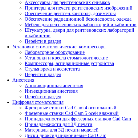
Аксессуары для рентгеновских снимков
Принтеры для печати рентгеновских изображений
Обеспечение рентген.контроля, дозиметры
Обеспечение радиационной безопасности, одежда
Мебель для рентгеновских лабораторий и кабинетов
Штукатурка, двери для рентгеновских лабораторий
и кабинетов
Перейти в раздел
Установки стоматологические, компрессоры
Лабораторное оборудование
Установки и кресла стоматологические
Компрессоры, аспирационные устройства
Стулья врача и ассистента
Перейти в раздел
Анестезия
Аппликационная анестезия
Инъекционная анестезия
Перейти в раздел
Цифровая стоматология
Фрезерные станки Cad Cam 4 оси влажный
Фрезерные станки Cad Cam 5 осей влажный
Принадлежности для фрезерных станков Cad Cam
Принадлежности для 3Д печати
Материалы для 3Д печати моделей
Диски диоксид циркониевые Cad Cam