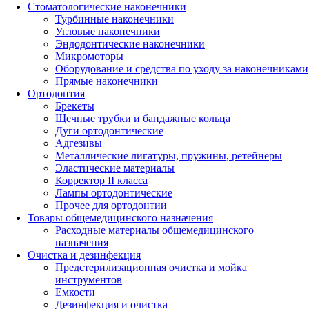
Стоматологические наконечники
Турбинные наконечники
Угловые наконечники
Эндодонтические наконечники
Микромоторы
Оборудование и средства по уходу за наконечниками
Прямые наконечники
Ортодонтия
Брекеты
Щечные трубки и бандажные кольца
Дуги ортодонтические
Адгезивы
Металлические лигатуры, пружины, ретейнеры
Эластические материалы
Корректор II класса
Лампы ортодонтические
Прочее для ортодонтии
Товары общемедицинского назначения
Расходные материалы общемедицинского
назначения
Очистка и дезинфекция
Предстерилизационная очистка и мойка
инструментов
Емкости
Дезинфекция и очистка