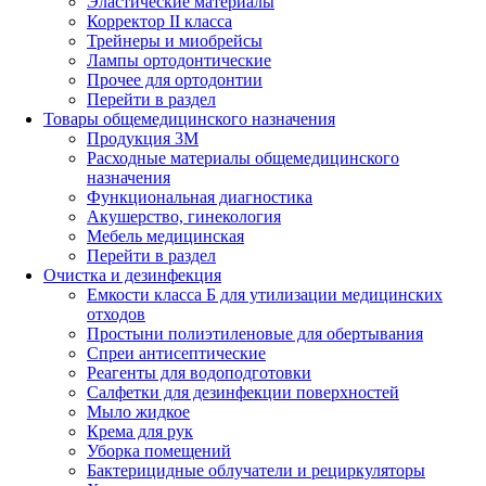
Эластические материалы
Корректор II класса
Трейнеры и миобрейсы
Лампы ортодонтические
Прочее для ортодонтии
Перейти в раздел
Товары общемедицинского назначения
Продукция 3М
Расходные материалы общемедицинского
назначения
Функциональная диагностика
Акушерство, гинекология
Мебель медицинская
Перейти в раздел
Очистка и дезинфекция
Емкости класса Б для утилизации медицинских
отходов
Простыни полиэтиленовые для обертывания
Спреи антисептические
Реагенты для водоподготовки
Салфетки для дезинфекции поверхностей
Мыло жидкое
Крема для рук
Уборка помещений
Бактерицидные облучатели и рециркуляторы