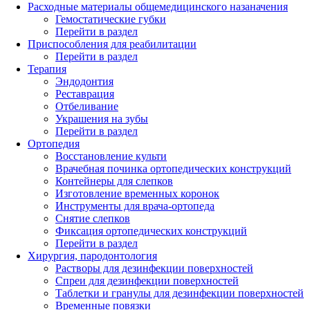
Расходные материалы общемедицинского назаначения
Гемостатические губки
Перейти в раздел
Приспособления для реабилитации
Перейти в раздел
Терапия
Эндодонтия
Реставрация
Отбеливание
Украшения на зубы
Перейти в раздел
Ортопедия
Восстановление культи
Врачебная починка ортопедических конструкций
Контейнеры для слепков
Изготовление временных коронок
Инструменты для врача-ортопеда
Снятие слепков
Фиксация ортопедических конструкций
Перейти в раздел
Хирургия, пародонтология
Растворы для дезинфекции поверхностей
Спреи для дезинфекции поверхностей
Таблетки и гранулы для дезинфекции поверхностей
Временные повязки