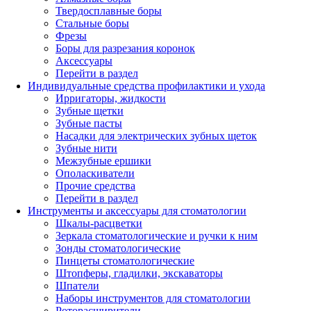
Твердосплавные боры
Стальные боры
Фрезы
Боры для разрезания коронок
Аксессуары
Перейти в раздел
Индивидуальные средства профилактики и ухода
Ирригаторы, жидкости
Зубные щетки
Зубные пасты
Насадки для электрических зубных щеток
Зубные нити
Межзубные ершики
Ополаскиватели
Прочие средства
Перейти в раздел
Инструменты и аксессуары для стоматологии
Шкалы-расцветки
Зеркала стоматологические и ручки к ним
Зонды стоматологические
Пинцеты стоматологические
Штопферы, гладилки, экскаваторы
Шпатели
Наборы инструментов для стоматологии
Роторасширители