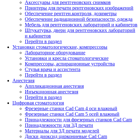
Аксессуары для рентгеновских снимков
Принтеры для печати рентгеновских изображений
Обеспечение рентген.контроля, дозиметры
Обеспечение радиационной безопасности, одежда
Мебель для рентгеновских лабораторий и кабинетов
Штукатурка, двери для рентгеновских лабораторий
и кабинетов
Перейти в раздел
Установки стоматологические, компрессоры
Лабораторное оборудование
Установки и кресла стоматологические
Компрессоры, аспирационные устройства
Стулья врача и ассистента
Перейти в раздел
Анестезия
Аппликационная анестезия
Инъекционная анестезия
Перейти в раздел
Цифровая стоматология
Фрезерные станки Cad Cam 4 оси влажный
Фрезерные станки Cad Cam 5 осей влажный
Принадлежности для фрезерных станков Cad Cam
Принадлежности для 3Д печати
Материалы для 3Д печати моделей
Диски диоксид циркониевые Cad Cam