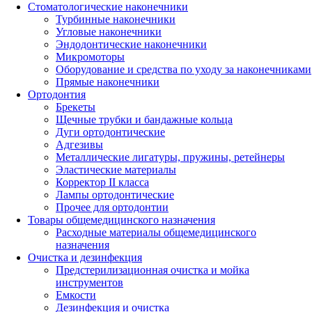
Стоматологические наконечники
Турбинные наконечники
Угловые наконечники
Эндодонтические наконечники
Микромоторы
Оборудование и средства по уходу за наконечниками
Прямые наконечники
Ортодонтия
Брекеты
Щечные трубки и бандажные кольца
Дуги ортодонтические
Адгезивы
Металлические лигатуры, пружины, ретейнеры
Эластические материалы
Корректор II класса
Лампы ортодонтические
Прочее для ортодонтии
Товары общемедицинского назначения
Расходные материалы общемедицинского
назначения
Очистка и дезинфекция
Предстерилизационная очистка и мойка
инструментов
Емкости
Дезинфекция и очистка