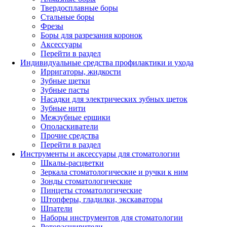
Твердосплавные боры
Стальные боры
Фрезы
Боры для разрезания коронок
Аксессуары
Перейти в раздел
Индивидуальные средства профилактики и ухода
Ирригаторы, жидкости
Зубные щетки
Зубные пасты
Насадки для электрических зубных щеток
Зубные нити
Межзубные ершики
Ополаскиватели
Прочие средства
Перейти в раздел
Инструменты и аксессуары для стоматологии
Шкалы-расцветки
Зеркала стоматологические и ручки к ним
Зонды стоматологические
Пинцеты стоматологические
Штопферы, гладилки, экскаваторы
Шпатели
Наборы инструментов для стоматологии
Роторасширители