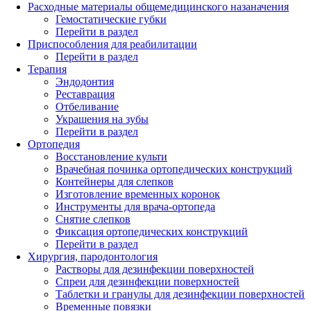
Расходные материалы общемедицинского назаначения
Гемостатические губки
Перейти в раздел
Приспособления для реабилитации
Перейти в раздел
Терапия
Эндодонтия
Реставрация
Отбеливание
Украшения на зубы
Перейти в раздел
Ортопедия
Восстановление культи
Врачебная починка ортопедических конструкций
Контейнеры для слепков
Изготовление временных коронок
Инструменты для врача-ортопеда
Снятие слепков
Фиксация ортопедических конструкций
Перейти в раздел
Хирургия, пародонтология
Растворы для дезинфекции поверхностей
Спреи для дезинфекции поверхностей
Таблетки и гранулы для дезинфекции поверхностей
Временные повязки