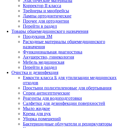
Эластические материалы
Корректор II класса
Трейнеры и миобрейсы
Лампы ортодонтические
Прочее для ортодонтии
Перейти в раздел
Товары общемедицинского назначения
Продукция 3М
Расходные материалы общемедицинского
назначения
Функциональная диагностика
Акушерство, гинекология
Мебель медицинская
Перейти в раздел
Очистка и дезинфекция
Емкости класса Б для утилизации медицинских
отходов
Простыни полиэтиленовые для обертывания
Спреи антисептические
Реагенты для водоподготовки
Салфетки для дезинфекции поверхностей
Мыло жидкое
Крема для рук
Уборка помещений
Бактерицидные облучатели и рециркуляторы