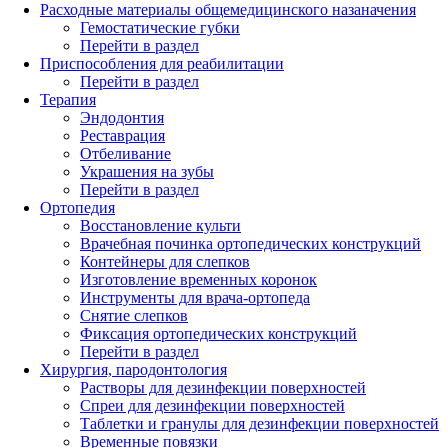
Расходные материалы общемедицинского назаначения
Гемостатические губки
Перейти в раздел
Приспособления для реабилитации
Перейти в раздел
Терапия
Эндодонтия
Реставрация
Отбеливание
Украшения на зубы
Перейти в раздел
Ортопедия
Восстановление культи
Врачебная починка ортопедических конструкций
Контейнеры для слепков
Изготовление временных коронок
Инструменты для врача-ортопеда
Снятие слепков
Фиксация ортопедических конструкций
Перейти в раздел
Хирургия, пародонтология
Растворы для дезинфекции поверхностей
Спреи для дезинфекции поверхностей
Таблетки и гранулы для дезинфекции поверхностей
Временные повязки