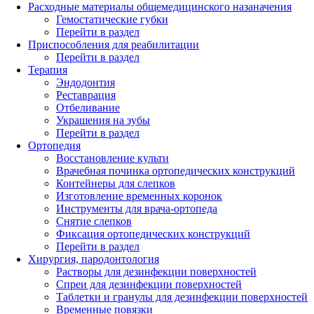
Расходные материалы общемедицинского назаначения
Гемостатические губки
Перейти в раздел
Приспособления для реабилитации
Перейти в раздел
Терапия
Эндодонтия
Реставрация
Отбеливание
Украшения на зубы
Перейти в раздел
Ортопедия
Восстановление культи
Врачебная починка ортопедических конструкций
Контейнеры для слепков
Изготовление временных коронок
Инструменты для врача-ортопеда
Снятие слепков
Фиксация ортопедических конструкций
Перейти в раздел
Хирургия, пародонтология
Растворы для дезинфекции поверхностей
Спреи для дезинфекции поверхностей
Таблетки и гранулы для дезинфекции поверхностей
Временные повязки