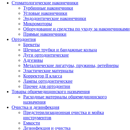
Стоматологические наконечники
Турбинные наконечники
Угловые наконечники
Эндодонтические наконечники
Микромоторы
Оборудование и средства по уходу за наконечниками
Прямые наконечники
Ортодонтия
Брекеты
Щечные трубки и бандажные кольца
Дуги ортодонтические
Адгезивы
Металлические лигатуры, пружины, ретейнеры
Эластические материалы
Корректор II класса
Лампы ортодонтические
Прочее для ортодонтии
Товары общемедицинского назначения
Расходные материалы общемедицинского
назначения
Очистка и дезинфекция
Предстерилизационная очистка и мойка
инструментов
Емкости
Дезинфекция и очистка