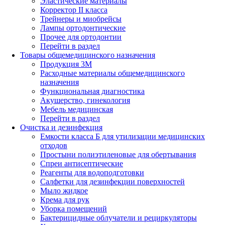
Эластические материалы
Корректор II класса
Трейнеры и миобрейсы
Лампы ортодонтические
Прочее для ортодонтии
Перейти в раздел
Товары общемедицинского назначения
Продукция 3М
Расходные материалы общемедицинского
назначения
Функциональная диагностика
Акушерство, гинекология
Мебель медицинская
Перейти в раздел
Очистка и дезинфекция
Емкости класса Б для утилизации медицинских
отходов
Простыни полиэтиленовые для обертывания
Спреи антисептические
Реагенты для водоподготовки
Салфетки для дезинфекции поверхностей
Мыло жидкое
Крема для рук
Уборка помещений
Бактерицидные облучатели и рециркуляторы