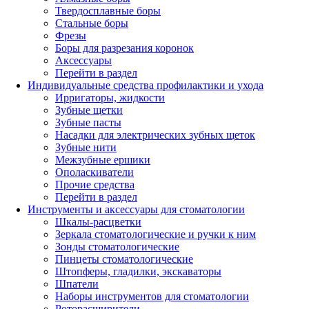
Твердосплавные боры
Стальные боры
Фрезы
Боры для разрезания коронок
Аксессуары
Перейти в раздел
Индивидуальные средства профилактики и ухода
Ирригаторы, жидкости
Зубные щетки
Зубные пасты
Насадки для электрических зубных щеток
Зубные нити
Межзубные ершики
Ополаскиватели
Прочие средства
Перейти в раздел
Инструменты и аксессуары для стоматологии
Шкалы-расцветки
Зеркала стоматологические и ручки к ним
Зонды стоматологические
Пинцеты стоматологические
Штопферы, гладилки, экскаваторы
Шпатели
Наборы инструментов для стоматологии
Роторасширители