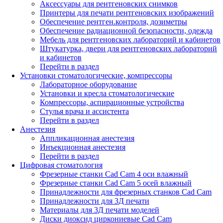
Аксессуары для рентгеновских снимков
Принтеры для печати рентгеновских изображений
Обеспечение рентген.контроля, дозиметры
Обеспечение радиационной безопасности, одежда
Мебель для рентгеновских лабораторий и кабинетов
Штукатурка, двери для рентгеновских лабораторий
и кабинетов
Перейти в раздел
Установки стоматологические, компрессоры
Лабораторное оборудование
Установки и кресла стоматологические
Компрессоры, аспирационные устройства
Стулья врача и ассистента
Перейти в раздел
Анестезия
Аппликационная анестезия
Инъекционная анестезия
Перейти в раздел
Цифровая стоматология
Фрезерные станки Cad Cam 4 оси влажный
Фрезерные станки Cad Cam 5 осей влажный
Принадлежности для фрезерных станков Cad Cam
Принадлежности для 3Д печати
Материалы для 3Д печати моделей
Диски диоксид циркониевые Cad Cam