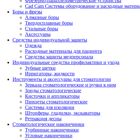
Фрезерно-параллелометрические устройства
Cad Cam Системы оборудование и расходные матери
Боры и фрезы
Алмазные боры
Твердосплавные боры
Стальные боры
Аксессуары
Средства индивидуальной защиты
Одежда
Расходные материалы для пациента
Средства защиты медперсонала
Индивидуальные средства профилактики и ухода
Зубные щетки
Ирригаторы, жидкости
Инструменты и аксессуары для стоматологии
Зеркала стоматологические и ручки к ним
Зонды стоматологические
Кисточки и аппликаторы
Пинцеты стоматологические
Системы для изоляции
Штопферы, гладилки, экскаваторы
Ретракция десны
Стоматологические наконечники
Турбинные наконечники
Угловые наконечники