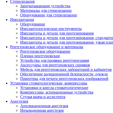
Стерилизация
Запечатывающие устройства
Материалы для стерилизации
Оборудование для стерилизации
Имплантация
Оборудование
Имплантологические инструменты
Имплантаты и детали для протезирования
Имплантаты и детали для протезирования, стандарт
Имплантаты и детали для протезирования, узкая пла
Рентгеновское оборудование и материалы
Рентгеновское оборудование
Пленки рентгеновские
Устройства для проявки рентгенограмм
Аксессуары для рентгеновских снимков
Мебель для рентгеновских лабораторий и кабинетов
Обеспечение радиационной безопасности, одежда
Принтеры для печати рентгеновских изображений
Установки стоматологические, компрессоры
Установки и кресла стоматологические
Компрессоры, аспирационные устройства
Стулья врача и ассистента
Анестезия
Аппликационная анестезия
Инъекционная анестезия