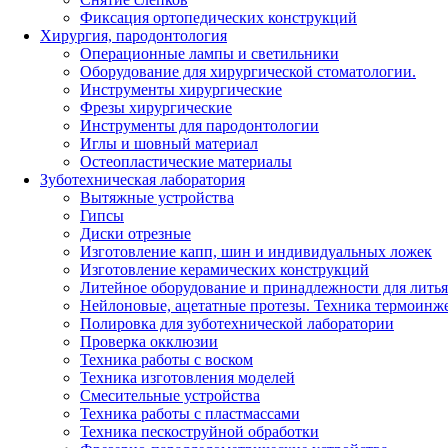
Фиксация ортопедических конструкций
Хирургия, пародонтология
Операционные лампы и светильники
Оборудование для хирургической стоматологии.
Инструменты хирургические
Фрезы хирургические
Инструменты для пародонтологии
Иглы и шовный материал
Остеопластические материалы
Зуботехническая лаборатория
Вытяжные устройства
Гипсы
Диски отрезные
Изготовление капп, шин и индивидуальных ложек
Изготовление керамических конструкций
Литейное оборудование и принадлежности для литья
Нейлоновые, ацетатные протезы. Техника термоинж
Полировка для зуботехнической лаборатории
Проверка окклюзии
Техника работы с воском
Техника изготовления моделей
Смесительные устройства
Техника работы с пластмассами
Техника пескоструйной обработки