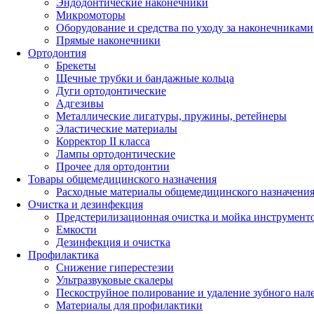
Эндодонтические наконечники
Микромоторы
Оборудование и средства по уходу за наконечниками
Прямые наконечники
Ортодонтия
Брекеты
Щечные трубки и бандажные кольца
Дуги ортодонтические
Адгезивы
Металлические лигатуры, пружины, ретейнеры
Эластические материалы
Корректор II класса
Лампы ортодонтические
Прочее для ортодонтии
Товары общемедицинского назначения
Расходные материалы общемедицинского назначени
Очистка и дезинфекция
Предстерилизационная очистка и мойка инструмент
Емкости
Дезинфекция и очистка
Профилактика
Снижение гиперестезии
Ультразвуковые скалеры
Пескоструйное полирование и удаление зубного нал
Материалы для профилактики