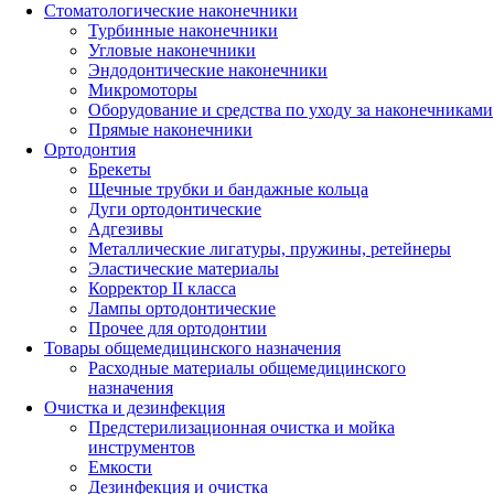
Стоматологические наконечники
Турбинные наконечники
Угловые наконечники
Эндодонтические наконечники
Микромоторы
Оборудование и средства по уходу за наконечниками
Прямые наконечники
Ортодонтия
Брекеты
Щечные трубки и бандажные кольца
Дуги ортодонтические
Адгезивы
Металлические лигатуры, пружины, ретейнеры
Эластические материалы
Корректор II класса
Лампы ортодонтические
Прочее для ортодонтии
Товары общемедицинского назначения
Расходные материалы общемедицинского
назначения
Очистка и дезинфекция
Предстерилизационная очистка и мойка
инструментов
Емкости
Дезинфекция и очистка