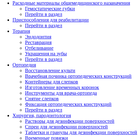
Расходные материалы общемедицинского назаначения
Гемостатические губки
Перейти в раздел
Приспособления для реабилитации
Перейти в раздел
Терапия
Эндодонтия
Реставрация
Отбеливание
Украшения на зубы
Перейти в раздел
Ортопедия
Восстановление культи
Врачебная починка ортопедических конструкций
Контейнеры для слепков
Изготовление временных коронок
Инструменты для врача-ортопеда
Снятие слепков
Фиксация ортопедических конструкций
Перейти в раздел
Хирургия, пародонтология
Растворы для дезинфекции поверхностей
Спреи для дезинфекции поверхностей
Таблетки и гранулы для дезинфекции поверхностей
Временные повязки