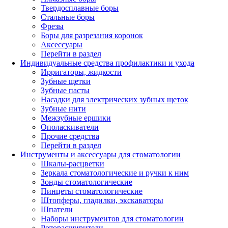
Твердосплавные боры
Стальные боры
Фрезы
Боры для разрезания коронок
Аксессуары
Перейти в раздел
Индивидуальные средства профилактики и ухода
Ирригаторы, жидкости
Зубные щетки
Зубные пасты
Насадки для электрических зубных щеток
Зубные нити
Межзубные ершики
Ополаскиватели
Прочие средства
Перейти в раздел
Инструменты и аксессуары для стоматологии
Шкалы-расцветки
Зеркала стоматологические и ручки к ним
Зонды стоматологические
Пинцеты стоматологические
Штопферы, гладилки, экскаваторы
Шпатели
Наборы инструментов для стоматологии
Роторасширители