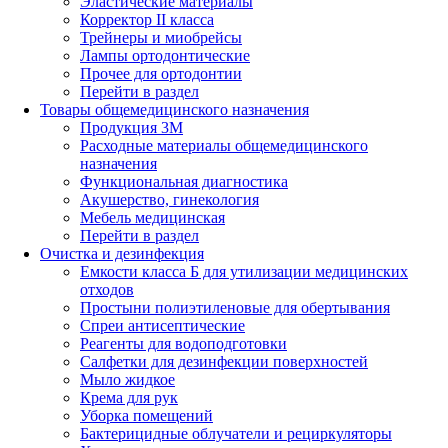
Эластические материалы
Корректор II класса
Трейнеры и миобрейсы
Лампы ортодонтические
Прочее для ортодонтии
Перейти в раздел
Товары общемедицинского назначения
Продукция 3М
Расходные материалы общемедицинского
назначения
Функциональная диагностика
Акушерство, гинекология
Мебель медицинская
Перейти в раздел
Очистка и дезинфекция
Емкости класса Б для утилизации медицинских
отходов
Простыни полиэтиленовые для обертывания
Спреи антисептические
Реагенты для водоподготовки
Салфетки для дезинфекции поверхностей
Мыло жидкое
Крема для рук
Уборка помещений
Бактерицидные облучатели и рециркуляторы