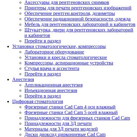
Аксессуары для рентгеновских снимков
Принтеры для печати рентгеновских изображений
Обеспечение рентген.контроля, дозиметры
Обеспечение радиационной безопасности, одежда
Мебель для рентгеновских лабораторий и кабинетов
Штукатурка, двери для рентгеновских лабораторий
и кабинетов
Перейти в раздел
Установки стоматологические, компрессоры
Лабораторное оборудование
Установки и кресла стоматологические
Компрессоры, аспирационные устройства
Стулья врача и ассистента
Перейти в раздел
Анестезия
Аппликационная анестезия
Инъекционная анестезия
Перейти в раздел
Цифровая стоматология
Фрезерные станки Cad Cam 4 оси влажный
Фрезерные станки Cad Cam 5 осей влажный
Принадлежности для фрезерных станков Cad Cam
Принадлежности для 3Д печати
Материалы для 3Д печати моделей
Диски диоксид циркониевые Cad Cam