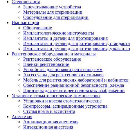
Стерилизация
Запечатывающие устройства
Материалы для стерилизации
Оборудование для стерилизации
Имплантация
Оборудование
Имплантологические инструменты
Имплантаты и детали для протезирования
Имплантаты и детали для протезирования, стандарт
Имплантаты и детали для протезирования, узкая пла
Рентгеновское оборудование и материалы
Рентгеновское оборудование
Пленки рентгеновские
Устройства для проявки рентгенограмм
Аксессуары для рентгеновских снимков
Мебель для рентгеновских лабораторий и кабинетов
Обеспечение радиационной безопасности, одежда
Принтеры для печати рентгеновских изображений
Установки стоматологические, компрессоры
Установки и кресла стоматологические
Компрессоры, аспирационные устройства
Стулья врача и ассистента
Анестезия
Аппликационная анестезия
Инъекционная анестезия