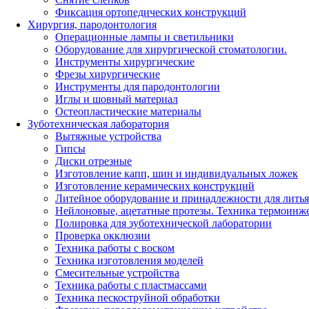
Фиксация ортопедических конструкций
Хирургия, пародонтология
Операционные лампы и светильники
Оборудование для хирургической стоматологии.
Инструменты хирургические
Фрезы хирургические
Инструменты для пародонтологии
Иглы и шовный материал
Остеопластические материалы
Зуботехническая лаборатория
Вытяжные устройства
Гипсы
Диски отрезные
Изготовление капп, шин и индивидуальных ложек
Изготовление керамических конструкций
Литейное оборудование и принадлежности для литья
Нейлоновые, ацетатные протезы. Техника термоинж
Полировка для зуботехнической лаборатории
Проверка окклюзии
Техника работы с воском
Техника изготовления моделей
Смесительные устройства
Техника работы с пластмассами
Техника пескоструйной обработки