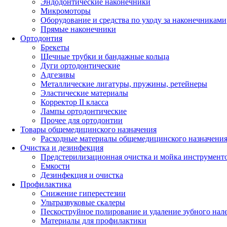
Эндодонтические наконечники
Микромоторы
Оборудование и средства по уходу за наконечниками
Прямые наконечники
Ортодонтия
Брекеты
Щечные трубки и бандажные кольца
Дуги ортодонтические
Адгезивы
Металлические лигатуры, пружины, ретейнеры
Эластические материалы
Корректор II класса
Лампы ортодонтические
Прочее для ортодонтии
Товары общемедицинского назначения
Расходные материалы общемедицинского назначени
Очистка и дезинфекция
Предстерилизационная очистка и мойка инструмент
Емкости
Дезинфекция и очистка
Профилактика
Снижение гиперестезии
Ультразвуковые скалеры
Пескоструйное полирование и удаление зубного нал
Материалы для профилактики