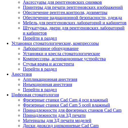
Аксессуары для рентгеновских снимков
Принтеры для печати рентгеновских изображений
Обеспечение рентген.контроля, дозиметры
Обеспечение радиационной безопасности, одежда
Мебель для рентгеновских лабораторий и кабинетов
Штукатурка, двери для рентгеновских лабораторий
и кабинетов
Перейти в раздел
Установки стоматологические, компрессоры
Лабораторное оборудование
Установки и кресла стоматологические
Компрессоры, аспирационные устройства
Стулья врача и ассистента
Перейти в раздел
Анестезия
Аппликационная анестезия
Инъекционная анестезия
Перейти в раздел
Цифровая стоматология
Фрезерные станки Cad Cam 4 оси влажный
Фрезерные станки Cad Cam 5 осей влажный
Принадлежности для фрезерных станков Cad Cam
Принадлежности для 3Д печати
Материалы для 3Д печати моделей
Диски диоксид циркониевые Cad Cam