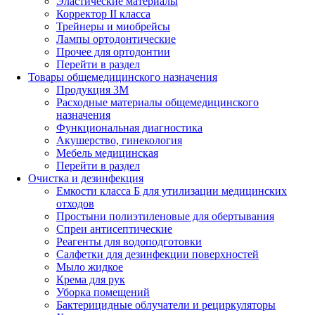
Эластические материалы
Корректор II класса
Трейнеры и миобрейсы
Лампы ортодонтические
Прочее для ортодонтии
Перейти в раздел
Товары общемедицинского назначения
Продукция 3М
Расходные материалы общемедицинского
назначения
Функциональная диагностика
Акушерство, гинекология
Мебель медицинская
Перейти в раздел
Очистка и дезинфекция
Емкости класса Б для утилизации медицинских
отходов
Простыни полиэтиленовые для обертывания
Спреи антисептические
Реагенты для водоподготовки
Салфетки для дезинфекции поверхностей
Мыло жидкое
Крема для рук
Уборка помещений
Бактерицидные облучатели и рециркуляторы