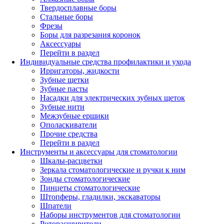
Твердосплавные боры
Стальные боры
Фрезы
Боры для разрезания коронок
Аксессуары
Перейти в раздел
Индивидуальные средства профилактики и ухода
Ирригаторы, жидкости
Зубные щетки
Зубные пасты
Насадки для электрических зубных щеток
Зубные нити
Межзубные ершики
Ополаскиватели
Прочие средства
Перейти в раздел
Инструменты и аксессуары для стоматологии
Шкалы-расцветки
Зеркала стоматологические и ручки к ним
Зонды стоматологические
Пинцеты стоматологические
Штопферы, гладилки, экскаваторы
Шпатели
Наборы инструментов для стоматологии
Роторасширители