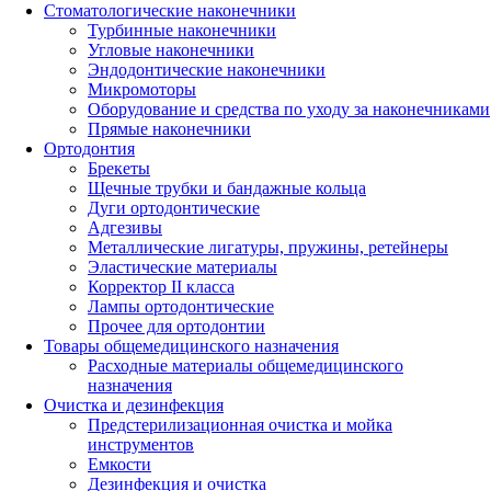
Стоматологические наконечники
Турбинные наконечники
Угловые наконечники
Эндодонтические наконечники
Микромоторы
Оборудование и средства по уходу за наконечниками
Прямые наконечники
Ортодонтия
Брекеты
Щечные трубки и бандажные кольца
Дуги ортодонтические
Адгезивы
Металлические лигатуры, пружины, ретейнеры
Эластические материалы
Корректор II класса
Лампы ортодонтические
Прочее для ортодонтии
Товары общемедицинского назначения
Расходные материалы общемедицинского
назначения
Очистка и дезинфекция
Предстерилизационная очистка и мойка
инструментов
Емкости
Дезинфекция и очистка