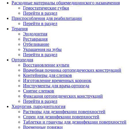
Расходные материалы общемедицинского назаначения
Гемостатические губки
Перейти в раздел
Приспособления для реабилитации
Перейти в раздел
Терапия
Эндодонтия
Реставрация
Отбеливание
Украшения на зубы
Перейти в раздел
Ортопедия
Восстановление культи
Врачебная починка ортопедических конструкций
Контейнеры для слепков
Изготовление временных коронок
Инструменты для врача-ортопеда
Снятие слепков
Фиксация ортопедических конструкций
Перейти в раздел
Хирургия, пародонтология
Растворы для дезинфекции поверхностей
Спреи для дезинфекции поверхностей
Таблетки и гранулы для дезинфекции поверхностей
Временные повязки