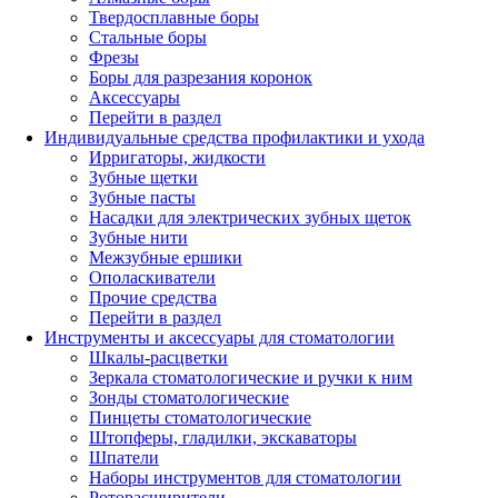
Твердосплавные боры
Стальные боры
Фрезы
Боры для разрезания коронок
Аксессуары
Перейти в раздел
Индивидуальные средства профилактики и ухода
Ирригаторы, жидкости
Зубные щетки
Зубные пасты
Насадки для электрических зубных щеток
Зубные нити
Межзубные ершики
Ополаскиватели
Прочие средства
Перейти в раздел
Инструменты и аксессуары для стоматологии
Шкалы-расцветки
Зеркала стоматологические и ручки к ним
Зонды стоматологические
Пинцеты стоматологические
Штопферы, гладилки, экскаваторы
Шпатели
Наборы инструментов для стоматологии
Роторасширители