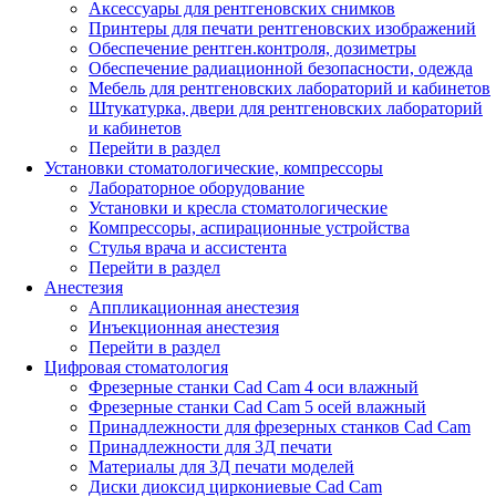
Аксессуары для рентгеновских снимков
Принтеры для печати рентгеновских изображений
Обеспечение рентген.контроля, дозиметры
Обеспечение радиационной безопасности, одежда
Мебель для рентгеновских лабораторий и кабинетов
Штукатурка, двери для рентгеновских лабораторий
и кабинетов
Перейти в раздел
Установки стоматологические, компрессоры
Лабораторное оборудование
Установки и кресла стоматологические
Компрессоры, аспирационные устройства
Стулья врача и ассистента
Перейти в раздел
Анестезия
Аппликационная анестезия
Инъекционная анестезия
Перейти в раздел
Цифровая стоматология
Фрезерные станки Cad Cam 4 оси влажный
Фрезерные станки Cad Cam 5 осей влажный
Принадлежности для фрезерных станков Cad Cam
Принадлежности для 3Д печати
Материалы для 3Д печати моделей
Диски диоксид циркониевые Cad Cam