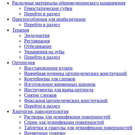
Расходные материалы общемедицинского назаначения
Гемостатические губки
Перейти в раздел
Приспособления для реабилитации
Перейти в раздел
Терапия
Эндодонтия
Реставрация
Отбеливание
Украшения на зубы
Перейти в раздел
Ортопедия
Восстановление культи
Врачебная починка ортопедических конструкций
Контейнеры для слепков
Изготовление временных коронок
Инструменты для врача-ортопеда
Снятие слепков
Фиксация ортопедических конструкций
Перейти в раздел
Хирургия, пародонтология
Растворы для дезинфекции поверхностей
Спреи для дезинфекции поверхностей
Таблетки и гранулы для дезинфекции поверхностей
Временные повязки