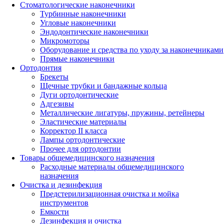
Стоматологические наконечники
Турбинные наконечники
Угловые наконечники
Эндодонтические наконечники
Микромоторы
Оборудование и средства по уходу за наконечниками
Прямые наконечники
Ортодонтия
Брекеты
Щечные трубки и бандажные кольца
Дуги ортодонтические
Адгезивы
Металлические лигатуры, пружины, ретейнеры
Эластические материалы
Корректор II класса
Лампы ортодонтические
Прочее для ортодонтии
Товары общемедицинского назначения
Расходные материалы общемедицинского
назначения
Очистка и дезинфекция
Предстерилизационная очистка и мойка
инструментов
Емкости
Дезинфекция и очистка