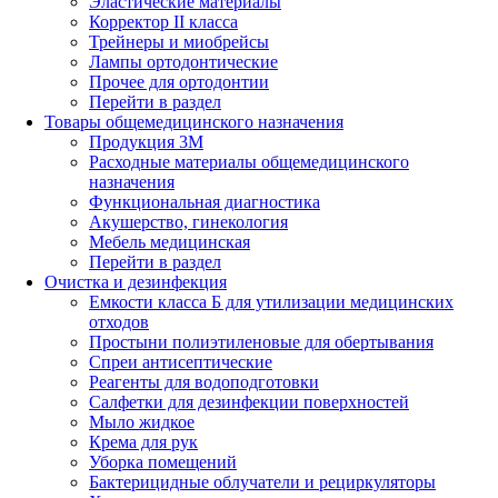
Эластические материалы
Корректор II класса
Трейнеры и миобрейсы
Лампы ортодонтические
Прочее для ортодонтии
Перейти в раздел
Товары общемедицинского назначения
Продукция 3М
Расходные материалы общемедицинского
назначения
Функциональная диагностика
Акушерство, гинекология
Мебель медицинская
Перейти в раздел
Очистка и дезинфекция
Емкости класса Б для утилизации медицинских
отходов
Простыни полиэтиленовые для обертывания
Спреи антисептические
Реагенты для водоподготовки
Салфетки для дезинфекции поверхностей
Мыло жидкое
Крема для рук
Уборка помещений
Бактерицидные облучатели и рециркуляторы